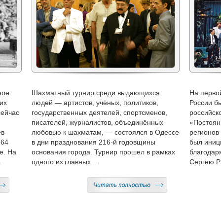
ное
Шахматный турнир среди выдающихся
На перво
их
людей — артистов, учёных, политиков,
России б
сейчас
государственных деятелей, спортсменов,
российск
писателей, журналистов, объединённых
«Постоян
ев
любовью к шахматам, — состоялся в Одессе
регионов 
964
в дни празднования 216-й годовщины
был иниц
е. На
основания города. Турнир прошел в рамках
благодар
.
одного из главных...
Сергею Р