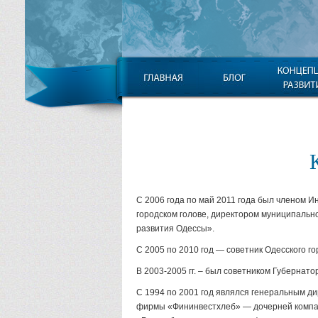
С 2006 года по май 2011 года был членом И
городском голове, директором муниципальн
развития Одессы».
С 2005 по 2010 год — советник Одесского го
В 2003-2005 гг. – был советником Губернато
С 1994 по 2001 год являлся генеральным 
фирмы «Фининвестхлеб» — дочерней компа