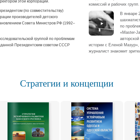
ректором этой корпорации.
комиссий и рабочих групп.
резидентом (по совместительству)
В январе 
рации производителей детского
шахматист
тановлением Совета Министров РФ (1992–
по пробле
«Master-J
авторской
исследовательской группой по проблемам
истории с Еленой Мазур»,
зданной Президентским советом СССР
журналист знакомит зрит
Стратегии и концепции