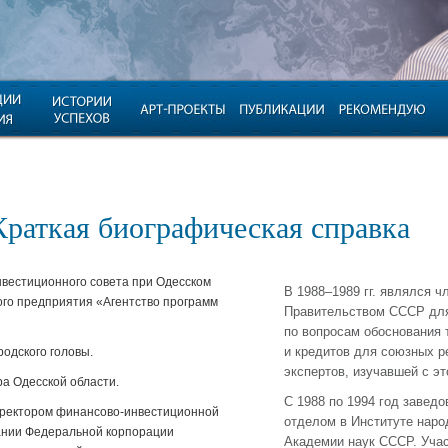
Краткая биографическая справка
нвестиционного совета при Одесском
В 1988–1989 гг. являлся 
ого предприятия «Агентство программ
Правительством СССР для
по вопросам обоснования 
и кредитов для союзных р
родского головы.
экспертов, изучавшей с э
ра Одесской области.
С 1988 по 1994 год завед
директором финансово-инвестиционной
отделом в Институте наро
нии Федеральной корпорации
Академии наук СССР. Уча