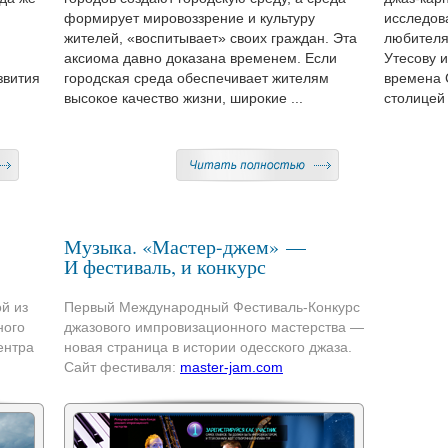
формирует мировоззрение и культуру
исследова
,
жителей, «воспитывает» своих граждан. Эта
любителя
аксиома давно доказана временем. Если
Утесову и
звития
городская среда обеспечивает жителям
времена 
высокое качество жизни, широкие ...
столицей 
Музыка. «Мастер-джем» —
И фестиваль, и конкурс
й из
Первый Международный Фестиваль-Конкурс
ного
джазового импровизационного мастерства —
ентра
новая страница в истории одесского джаза.
Сайт фестиваля:
master-jam.com