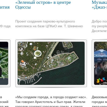
«Зеленый остров» в центре
Музыка
вития
Одессы
«Джаз-
Проект создания парково-культурного
Добро пож
09 года
комплекса на базе ЦПКиО им. Т. Шевченко
my people
Десятиле
 в
«Мы создаем города, а города создают нас».
Джазовые
еский
Так говорил Аристотель и был прав. Жители
городах 
гда же
городов создают городскую среду, а среда
джаз-кар