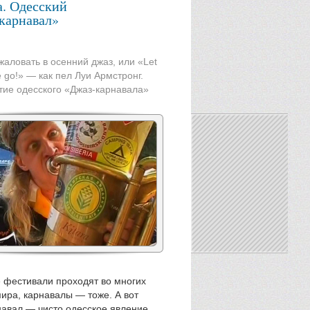
. Одесский
карнавал»
аловать в осенний джаз, или «Let
 go!» — как пел Луи Армстронг.
тие одесского «Джаз-карнавала»
 фестивали проходят во многих
мира, карнавалы — тоже. А вот
навал — чисто одесское явление,