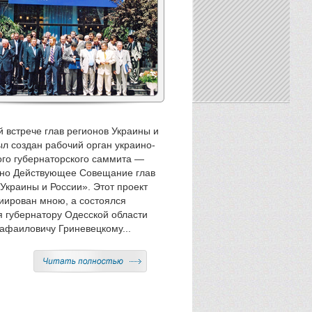
й встрече глав регионов Украины и
ыл создан рабочий орган украино-
ого губернаторского саммита —
но Действующее Совещание глав
Украины и России». Этот проект
иирован мною, а состоялся
я губернатору Одесской области
афаиловичу Гриневецкому...