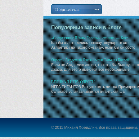
Популярные записи в блоге
«Соединенные Штаты Европы»: столица — Киев
Как бы вы отнеслись к союзу государств «от
Атлантики до Тихого океана», если бы он состо
Одессе - Академию Джаза имени Татьяны Боевой!
Если не Академию джаза, то хотя бы Высшую шк
джаза. Для этого имеются все необходимые
ВЕЛИКАЯ ИГРА ОДЕССЫ
ИГРА ГИГАНТОВ Вот уже пять лет на Приморско
бульваре устанавливается гигантская ша
© 2011 Михаил Фрейдлин. Все права защищены.