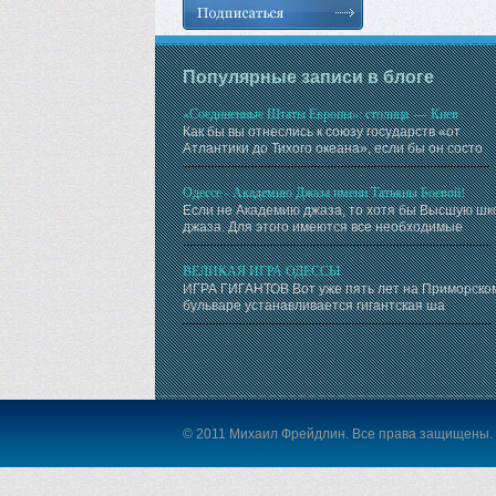
Популярные записи в блоге
«Соединенные Штаты Европы»: столица — Киев
Как бы вы отнеслись к союзу государств «от
Атлантики до Тихого океана», если бы он состо
Одессе - Академию Джаза имени Татьяны Боевой!
Если не Академию джаза, то хотя бы Высшую шк
джаза. Для этого имеются все необходимые
ВЕЛИКАЯ ИГРА ОДЕССЫ
ИГРА ГИГАНТОВ Вот уже пять лет на Приморско
бульваре устанавливается гигантская ша
© 2011 Михаил Фрейдлин. Все права защищены.