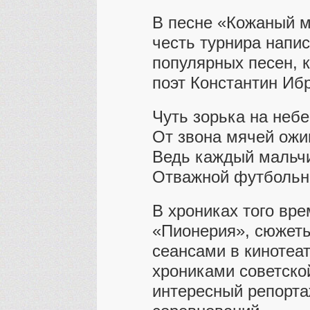
В песне «Кожаный м
честь турнира напи
популярных песен, 
поэт Константин Ибр
Чуть зорька на небе
От звона мячей ожи
Ведь каждый мальч
Отважной футбольн
В хрониках того вре
«Пионерия», сюжеты
сеансами в кинотеа
хрониками советско
интересный репорта