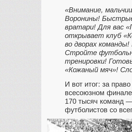
«Внимание, мальчи
Воронины! Быстры
вратари! Для вас «
открывает клуб «К
во дворах команды!
Стройте футбольн
тренировки! Готовь
«Кожаный мяч»! Сло
И вот итог: за прав
всесоюзном финале
170 тысяч команд —
футболистов со все