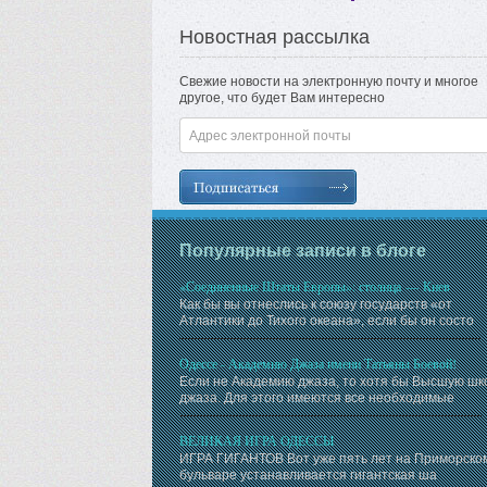
Новостная рассылка
Свежие новости на электронную почту и многое
другое, что будет Вам интересно
Популярные записи в блоге
«Соединенные Штаты Европы»: столица — Киев
Как бы вы отнеслись к союзу государств «от
Атлантики до Тихого океана», если бы он состо
Одессе - Академию Джаза имени Татьяны Боевой!
Если не Академию джаза, то хотя бы Высшую шк
джаза. Для этого имеются все необходимые
ВЕЛИКАЯ ИГРА ОДЕССЫ
ИГРА ГИГАНТОВ Вот уже пять лет на Приморско
бульваре устанавливается гигантская ша