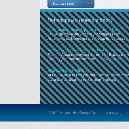
Популярные записи в блоге
«Соединенные Штаты Европы»: столица — Киев
Как бы вы отнеслись к союзу государств «от
Атлантики до Тихого океана», если бы он состо
Одессе - Академию Джаза имени Татьяны Боевой!
Если не Академию джаза, то хотя бы Высшую шк
джаза. Для этого имеются все необходимые
ВЕЛИКАЯ ИГРА ОДЕССЫ
ИГРА ГИГАНТОВ Вот уже пять лет на Приморско
бульваре устанавливается гигантская ша
© 2011 Михаил Фрейдлин. Все права защищены.