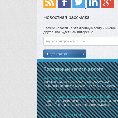
Новостная рассылка
Свежие новости на электронную почту и многое
другое, что будет Вам интересно
Популярные записи в блоге
«Соединенные Штаты Европы»: столица — Киев
Как бы вы отнеслись к союзу государств «от
Атлантики до Тихого океана», если бы он состо
Одессе - Академию Джаза имени Татьяны Боевой!
Если не Академию джаза, то хотя бы Высшую шк
джаза. Для этого имеются все необходимые
ВЕЛИКАЯ ИГРА ОДЕССЫ