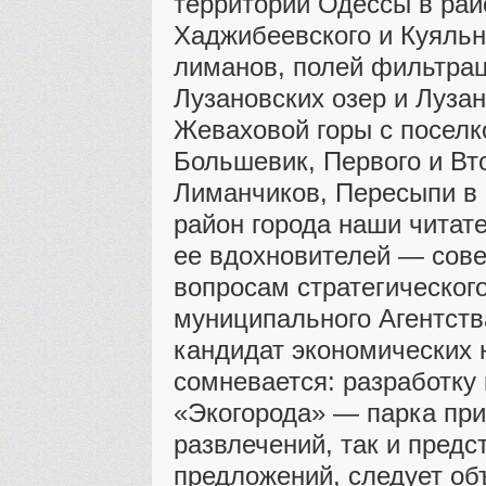
территории Одессы в рай
Хаджибеевского и Куяльн
лиманов, полей фильтрац
Лузановских озер и Лузан
Жеваховой горы с посел
Большевик, Первого и Вт
Лиманчиков, Пересыпи в
район города наши читат
ее вдохновителей — сове
вопросам стратегическог
муниципального Агентств
кандидат экономических 
сомневается: разработку 
«Экогорода» — парка при
развлечений, так и предс
предложений, следует об